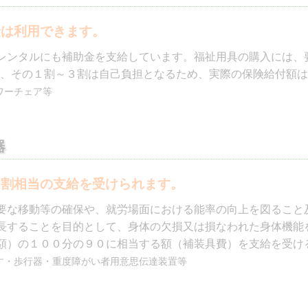
レンタルにも補助金を支給しています。福祉用具の購入には、
し、その１割～３割は自己負担となるため、実際の保険給付額
ワーチェア等
器
９割相当の支給を受けられます。
要な移動等の確保や、就労場面における能率の向上を図ること
長することを目的として、身体の欠損又は損なわれた身体機能
額）の１００分の９０に相当する額（補装具費）を支給を受け
す・歩行器・重度障がい者用意思伝達装置等
レンタル福祉用具の
消毒・保管業