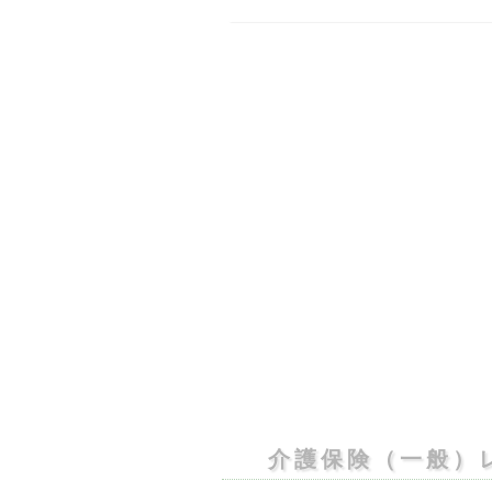
介護保険（一般）
レンタルなら必要なとき、
最新型のベッドも、月々わずかな