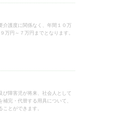
要介護度に関係なく、年間１０万
は９万円～７万円までとなります。
及び障害児が将来、社会人として
を補完・代替する用具について、
ることができます。
務