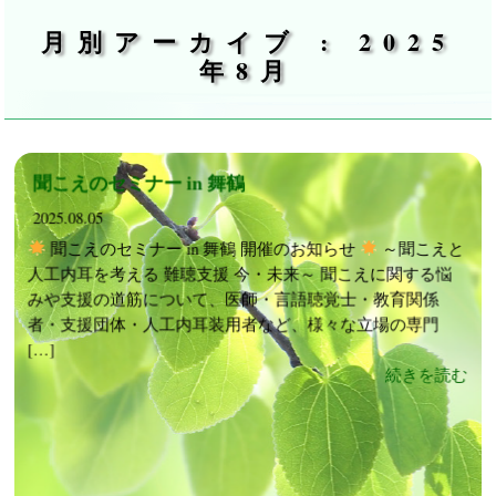
月別アーカイブ : 2025
年8月
聞こえのセミナー in 舞鶴
2025.08.05
聞こえのセミナー in 舞鶴 開催のお知らせ
～聞こえと
人工内耳を考える 難聴支援 今・未来～ 聞こえに関する悩
みや支援の道筋について、医師・言語聴覚士・教育関係
者・支援団体・人工内耳装用者など、様々な立場の専門
[…]
続きを読む