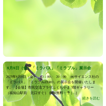
8月8日（金）「ミラバス」「ミラブル」展示会
2025年8月8日（金） 13：00 - 20：00 ㈱サイエンス社の
「ミラバス」「ミラブルZERO」の展示会を開催いたしま
す。 【会場】市民交流プラザふくちやま 3階ギャラリー
（福知山駅前 北口すぐ） 参加無料・予 […]
続きを読む