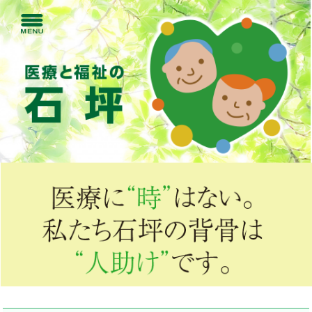
コ
ン
テ
ン
ツ
に
移
動